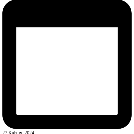
27 Квітня, 2024