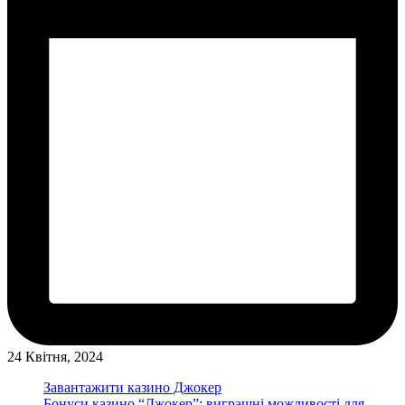
24 Квітня, 2024
Завантажити казино Джокер
Бонуси казино “Джокер”: виграшні можливості для