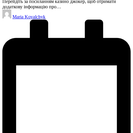
Перейдіть за посиланням казино джокер, щоб отримати
додаткову інформацію про…
Опубліковано
Maria Kovalchyk